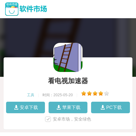
看电视加速器
工具
|
时间：2025-05-20
|
安卓下载
苹果下载
PC下载
安卓市场，安全绿色